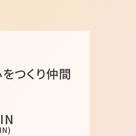
心をつくり仲間
IN
IN)